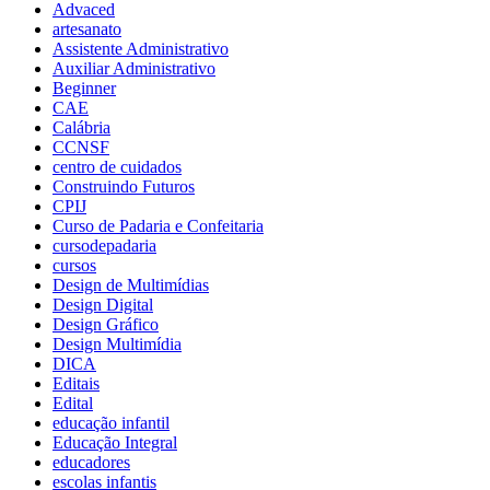
Advaced
artesanato
Assistente Administrativo
Auxiliar Administrativo
Beginner
CAE
Calábria
CCNSF
centro de cuidados
Construindo Futuros
CPIJ
Curso de Padaria e Confeitaria
cursodepadaria
cursos
Design de Multimídias
Design Digital
Design Gráfico
Design Multimídia
DICA
Editais
Edital
educação infantil
Educação Integral
educadores
escolas infantis