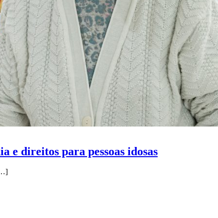
a e direitos para pessoas idosas
…]