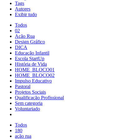
Tags
Autores
Exibir tudo
Todos
02
Ação Rua
Design Gráfico
DICA
Educação Infantil
Escola StartUp
História de Vida
HOME_BLOCO01
HOME_BLOCO02
Impulso Educativo
Pastoral
Projetos Sociais
Qualificação Profissional
Sem categoria
Voluntariado
Todos
180
ação rua