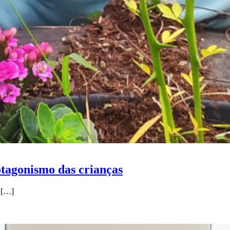
tagonismo das crianças
[…]