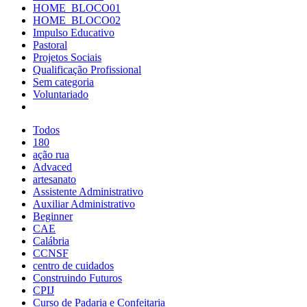
HOME_BLOCO01
HOME_BLOCO02
Impulso Educativo
Pastoral
Projetos Sociais
Qualificação Profissional
Sem categoria
Voluntariado
Todos
180
ação rua
Advaced
artesanato
Assistente Administrativo
Auxiliar Administrativo
Beginner
CAE
Calábria
CCNSF
centro de cuidados
Construindo Futuros
CPIJ
Curso de Padaria e Confeitaria