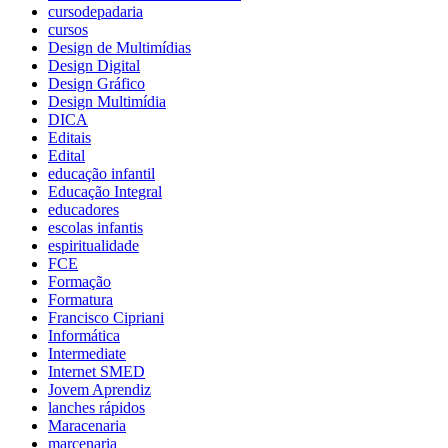
cursodepadaria
cursos
Design de Multimídias
Design Digital
Design Gráfico
Design Multimídia
DICA
Editais
Edital
educação infantil
Educação Integral
educadores
escolas infantis
espiritualidade
FCE
Formação
Formatura
Francisco Cipriani
Informática
Intermediate
Internet SMED
Jovem Aprendiz
lanches rápidos
Maracenaria
marcenaria