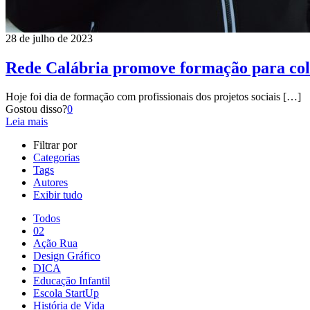
28 de julho de 2023
Rede Calábria promove formação para colab
Hoje foi dia de formação com profissionais dos projetos sociais
[…]
Gostou disso?
0
Leia mais
Filtrar por
Categorias
Tags
Autores
Exibir tudo
Todos
02
Ação Rua
Design Gráfico
DICA
Educação Infantil
Escola StartUp
História de Vida