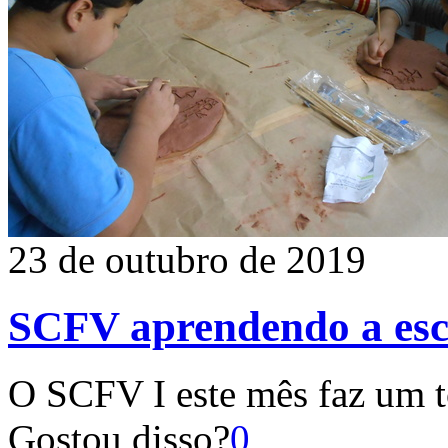
23 de outubro de 2019
SCFV aprendendo a esc
O SCFV I este mês faz um to
Gostou disso?
0