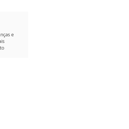
anças e
ais
to