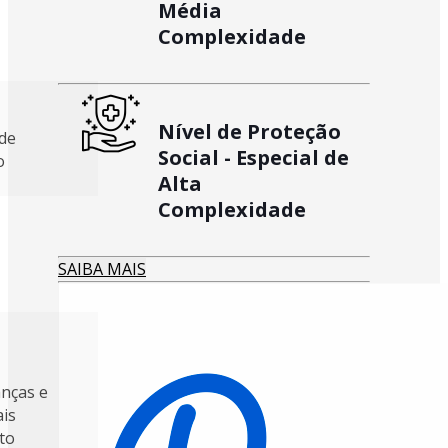
Média
Complexidade
Nível de Proteção
 de
Social - Especial de
o
Alta
Complexidade
SAIBA MAIS
anças e
ais
to