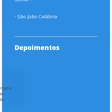
- São João Calábria
Depoimentos
anças e
ais
to