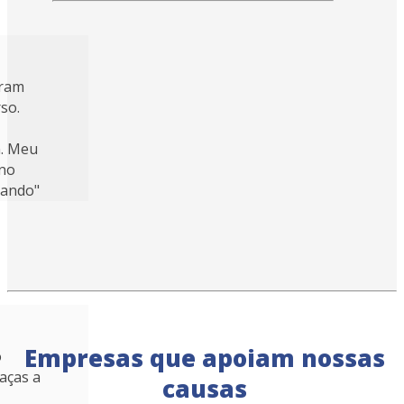
aram
rso.
. Meu
 no
rando"
Empresas que apoiam nossas
o
aças a
causas