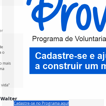
de
a o
o mais
uma
 vida"
 Walter
Cadastre-se no Programa aqui!