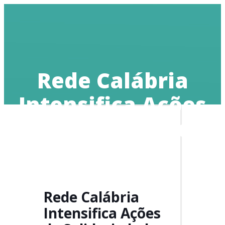
Doe
Rede Calábria
Intensifica Ações
de Solidariedade
com a chegada do
frio
Rede Calábria
Intensifica Ações