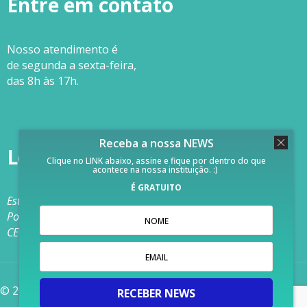
Entre em contato
Nosso
atendimento
é
de segunda a sexta-feira,
das 8h às 17h.
Receba a nossa NEWS
Localização
Clique no LINK abaixo, assine e fique por dentro do que
acontece na nossa instituição. :)
É GRATUITO
Estrada Aracaju, 650 – Vila Nova
Porto Alegre – RS – Brasil
CEP: 91740-320
© 2019 Calábria. Todos os direitos são reservados.
RECEBER NEWS