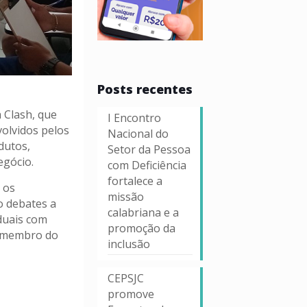
Posts recentes
 Clash, que
I Encontro
olvidos pelos
Nacional do
dutos,
Setor da Pessoa
egócio.
com Deficiência
fortalece a
 os
missão
o debates a
calabriana e a
duais com
promoção da
a membro do
inclusão
CEPSJC
promove