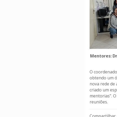
Mentores: Dr
O coordenador
obtendo um ót
nova rede de 
criado um es
mentorias”. O
reuniões.
Compartilhar