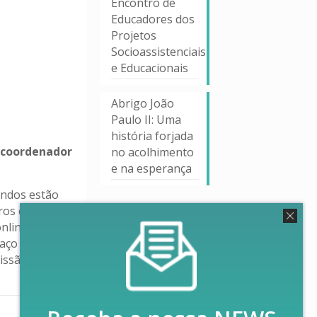
Encontro de
Educadores dos
Projetos
Socioassistenciais
e Educacionais
Abrigo João
Paulo II: Uma
história forjada
o coordenador
no acolhimento
e na esperança
andos estão
ros com essa
nline foi
aço de
issão das
0