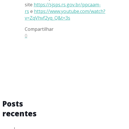
site
https://sjsps.rs.gov.br/ppcaam-
rs
e
https://www.youtube.com/watch?
v=ZqVhvf2yq_Q&t=3s
Compartilhar
0
Posts
recentes
I