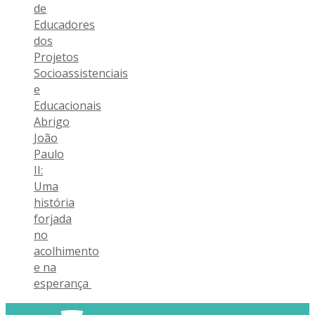
de
Educadores
dos
Projetos
Socioassistenciais
e
Educacionais
Abrigo
João
Paulo
II:
Uma
história
forjada
no
acolhimento
e na
esperança