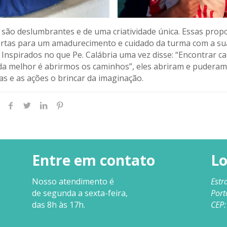
 são deslumbrantes e de uma criatividade única. Essas prop
rtas para um amadurecimento e cuidado da turma com a su
. Inspirados no que Pe. Calábria uma vez disse: “Encontrar c
a melhor é abrirmos os caminhos”, eles abriram e puderam
as e as ações o brincar da imaginação.
Entre em contato
Lo
Nosso
atendimento
é
Estr
de segunda a sexta-feira,
Port
das 8h às 17h.
CEP: