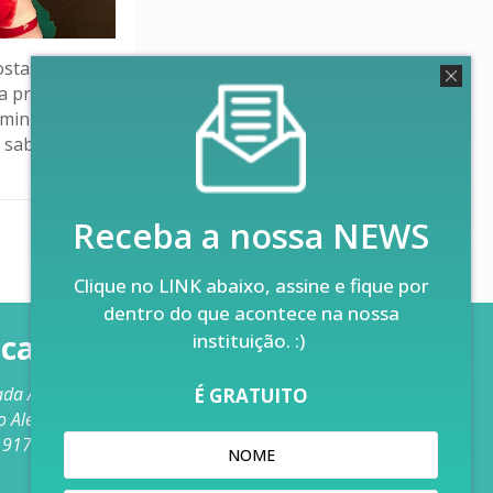
ostas foram
a própria
aminhos é
 saborear
Receba a nossa NEWS
1
Clique no LINK abaixo, assine e fique por
dentro do que acontece na nossa
calização
instituição. :)
ada Aracaju, 650 – Vila Nova
É GRATUITO
o Alegre – RS – Brasil
 91740-320