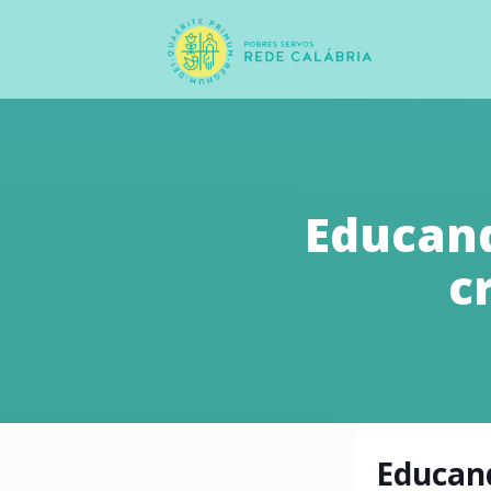
Educand
c
Educan