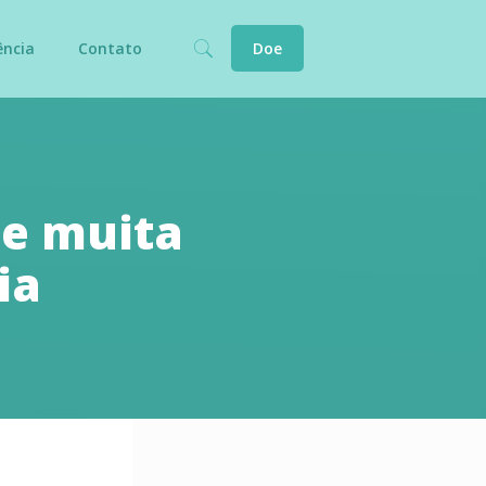
ência
Contato
Doe
 e muita
ia