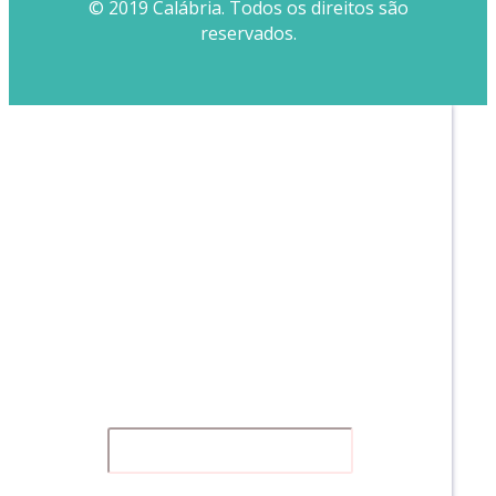
© 2019 Calábria. Todos os direitos são
reservados.
Receba a nossa NEWS
Clique no LINK abaixo, assine e fique por
dentro do que acontece na nossa instituição.
:)
É GRATUITO