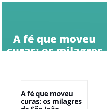
Doe
A fé que moveu
curas: os milagres
de São João
Calábria
A fé que moveu
curas: os milagres