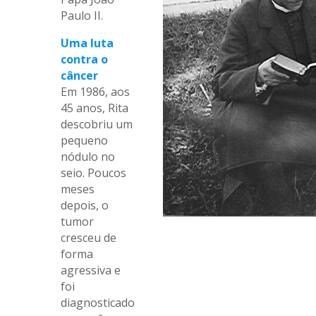
Paulo II.
Uma luta
contra o
câncer
Em 1986, aos
45 anos, Rita
descobriu um
pequeno
nódulo no
seio. Poucos
meses
depois, o
tumor
cresceu de
forma
agressiva e
foi
diagnosticado