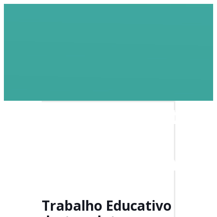
Doe
Trabalho Educativo
destaca lutas e
conquistas das
mulheres
Trabalho Educativo