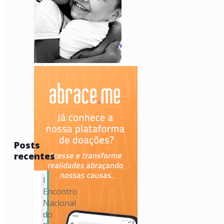
Posts
recentes
I
Encontro
Nacional
do