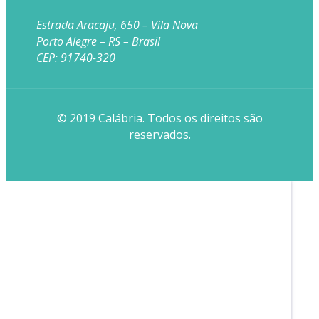
Estrada Aracaju, 650 – Vila Nova
Porto Alegre – RS – Brasil
CEP: 91740-320
© 2019 Calábria. Todos os direitos são
reservados.
Receba a nossa NEWS
Clique no LINK abaixo, assine e fique por
dentro do que acontece na nossa instituição.