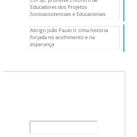
CEPSJC promove Encontro de
Educadores dos Projetos
Socioassistenciais e Educacionais
Abrigo João Paulo II: Uma história
forjada no acolhimento e na
esperança
Receba a nossa NEWS
Clique no LINK abaixo, assine e fique por
dentro do que acontece na nossa instituição.
:)
É GRATUITO