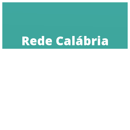
Rede Calábria
realiza
formação sobre
espiritualidade
e
desenvolvimento
pessoal para