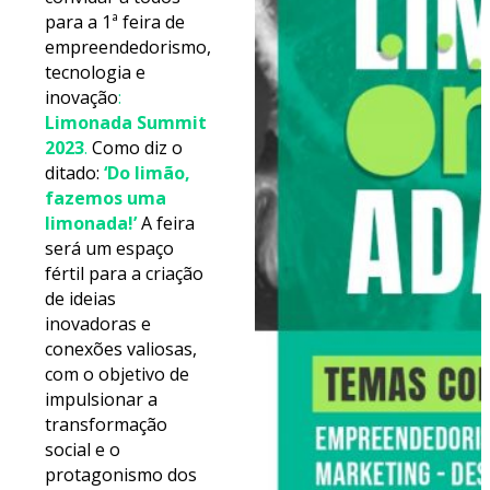
para a 1ª feira de
empreendedorismo,
tecnologia e
inovação
:
Limonada Summit
2023
.
Como diz o
ditado:
‘Do limão,
fazemos uma
limonada!’
A feira
será um espaço
fértil para a criação
de ideias
inovadoras e
conexões valiosas,
com o objetivo de
impulsionar a
transformação
social e o
protagonismo dos