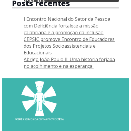
Posts recentes
Saiba mais
I Encontro Nacional do Setor da Pessoa
com Deficiência fortalece a missão
calabriana e a promoção da inclusão
CEPSJC promove Encontro de Educadores
dos Projetos Socioassistenciais e
Educacionais
Abrigo João Paulo II: Uma história forjada
no acolhimento e na esperança