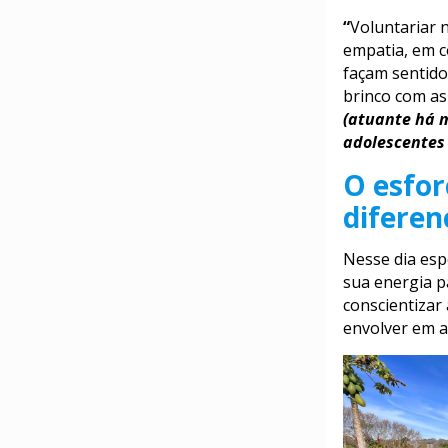
“
Voluntariar 
empatia, em co
façam sentido
brinco com as
(atuante há m
adolescentes 
O esfor
diferen
Nesse dia esp
sua energia 
conscientizar
envolver em a