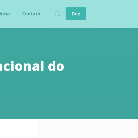
ência
Contato
Doe
acional do