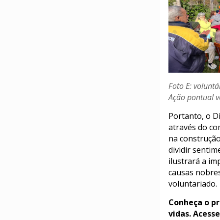
Foto E: volunt
Ação pontual v
Portanto, o D
através do c
na construção
dividir sentim
ilustrará a i
causas nobres
voluntariado.
Conheça o pr
vidas. Acess