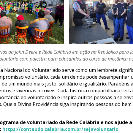
ários da John Deere e Rede Calábria em ação na República para I
oluntária com palestra para educandos do curso de mecânica a
ia Nacional do Voluntariado serve como um lembrete signific
ompromisso voluntário, cada um de nós pode desempenhar u
 de um mundo mais justo, solidário e igualitário. Parabéns 
entos e vivências incríveis. Cada história compartilhada cer
mportância do voluntariado e inspira outras pessoas a se en
. Que a Divina Providência siga inspirando pessoas do bem
ograma de voluntariado da Rede Calábria e nos ajude 
e:
https://conteudo.calabria.com.br/sejavoluntario