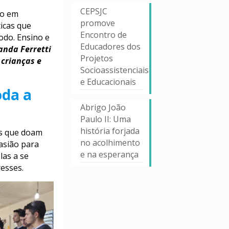
CEPSJC
ço em
promove
ticas que
Encontro de
odo. Ensino e
Educadores dos
anda Ferretti
Projetos
 crianças e
Socioassistenciais
e Educacionais
oda a
Abrigo João
Paulo II: Uma
história forjada
os que doam
no acolhimento
asião para
e na esperança
las a se
resses.