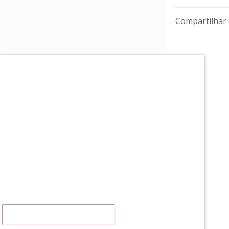
Compartilhar
Receba a nossa NEWS
Clique no LINK abaixo, assine e fique por
dentro do que acontece na nossa instituição.
:)
É GRATUITO