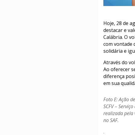
Hoje, 28 de ag
destacar e va
Calábria. O v
com vontade d
solidária e igu
Através do vo
Ao oferecer s
diferença pos
em sua qualid
Foto E: Ação de
SCFV – Serviço
realizada pela
no SAF.
.