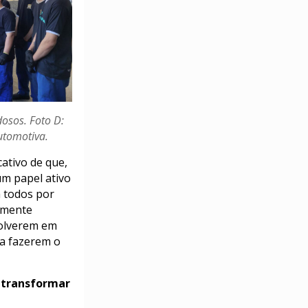
dosos. Foto D:
utomotiva.
ativo de que,
m papel ativo
a todos por
tamente
volverem em
 a fazerem o
a transformar