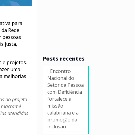
ativa para
s da Rede
r pessoas
s justa,
Posts recentes
 e projetos.
fazer uma
I Encontro
ra melhorias
Nacional do
Setor da Pessoa
com Deficiência
fortalece a
ios do projeto
missão
de macramê
calabriana e a
lias atendidas
promoção da
inclusão