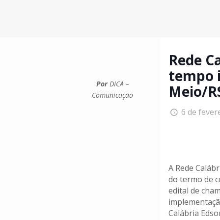
Rede Ca
tempo i
Por
DICA –
Meio/R
Comunicação
6 de fever
A Rede Calábri
do termo de c
edital de cha
implementação
Calábria Edson