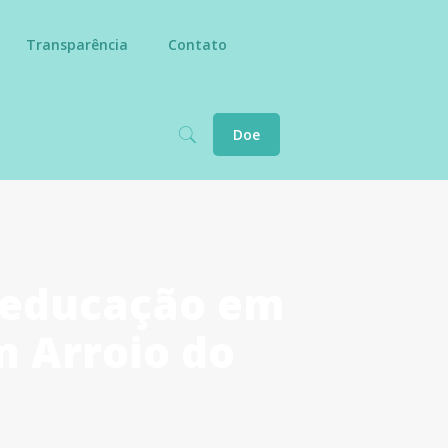
Transparência
Contato
Doe
a educação em
m Arroio do