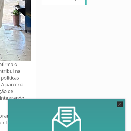
eafirma o
tribui na
políticas
 A parceria
ção de
 integrando
borar com o
contribuam