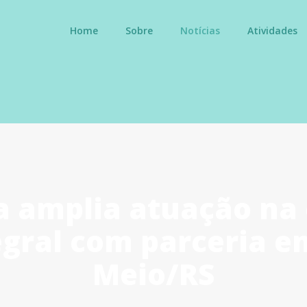
Home
Sobre
Notícias
Atividades
a amplia atuação n
gral com parceria e
Meio/RS