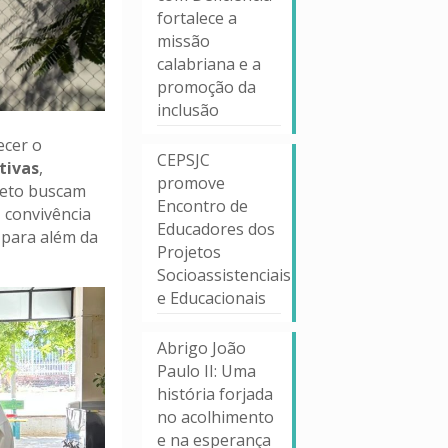
fortalece a
missão
calabriana e a
promoção da
inclusão
ecer o
CEPSJC
rtivas
,
promove
jeto buscam
Encontro de
, convivência
Educadores dos
 para além da
Projetos
Socioassistenciais
e Educacionais
Abrigo João
Paulo II: Uma
história forjada
no acolhimento
e na esperança