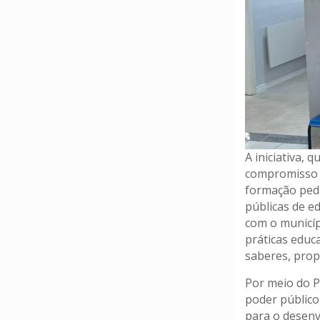
A iniciativa, 
compromisso 
formação peda
públicas de e
com o municíp
práticas educ
saberes, propo
Por meio do P
poder públic
para o desenv