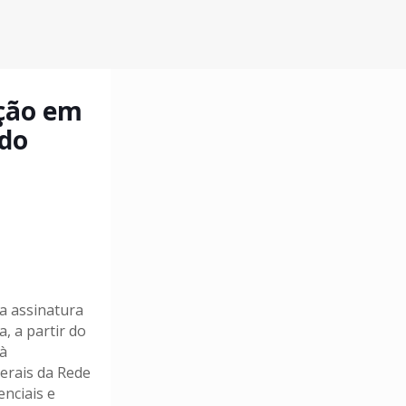
ação em
 do
da assinatura
, a partir do
 à
erais da Rede
enciais e