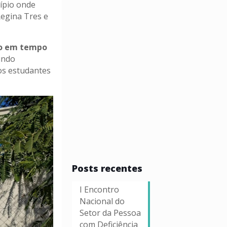
cípio onde
Regina Tres e
ão em tempo
uindo
os estudantes
Posts recentes
I Encontro
Nacional do
Setor da Pessoa
com Deficiência