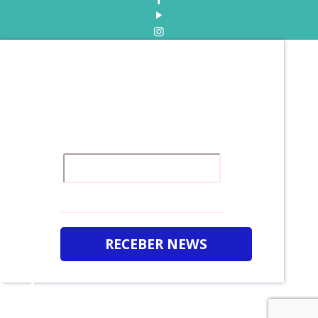
Receba a nossa NEWS
Clique no LINK abaixo, assine e fique por
dentro do que acontece na nossa instituição.
:)
É GRATUITO
RECEBER NEWS