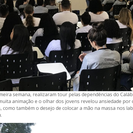
meira semana, realizaram tour pelas dependências do Caláb
uita animação e o olhar dos jovens revelou ansiedade por
, como também o desejo de colocar a mão na massa nos lab
.