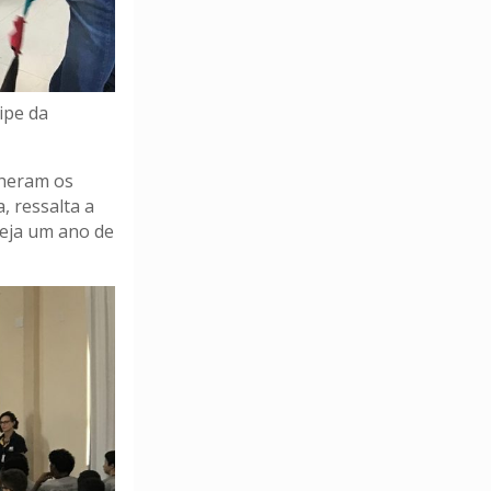
uipe da
lheram os
, ressalta a
seja um ano de