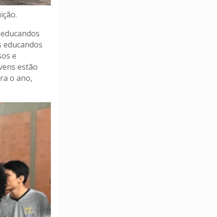
ição.
s educandos
os educandos
sos e
ovens estão
ra o ano,