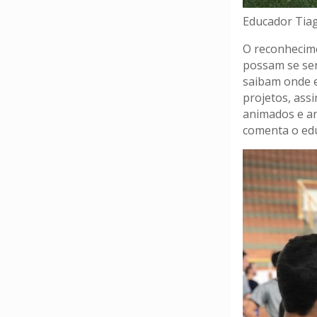
Educador Tiag
O reconhecime
possam se sen
saibam onde e
projetos, ass
animados e an
comenta o ed