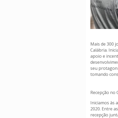
Mais de 300 j
Calábria. Inic
apoio e incen
desenvolvimen
seu protagoni
tomando consc
Recepção no G
Iniciamos às 
2020. Entre as
recepção junt