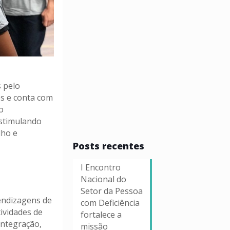
s pelo
es e conta com
o
estimulando
lho e
Posts recentes
I Encontro
Nacional do
Setor da Pessoa
rendizagens de
com Deficiência
tividades de
fortalece a
integração,
missão