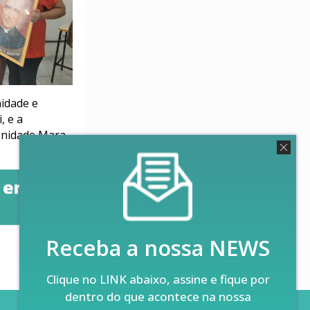
idade e
, e a
 Unidade Mara
Receba a nossa NEWS
0
Clique no LINK abaixo, assine e fique por
dentro do que acontece na nossa