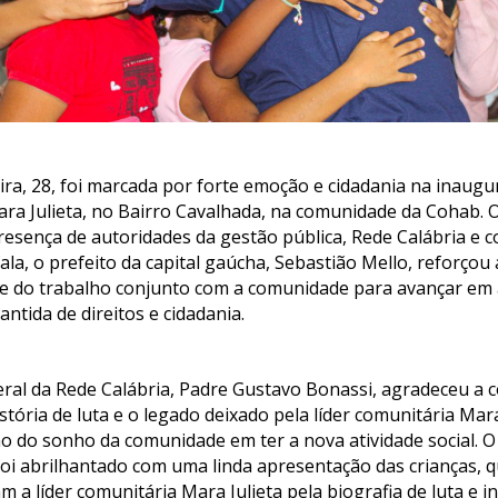
ira, 28, foi marcada por forte emoção e cidadania na inaugur
ra Julieta, no Bairro Cavalhada, na comunidade da Cohab. 
esença de autoridades da gestão pública, Rede Calábria e
fala, o prefeito da capital gaúcha, Sebastião Mello, reforçou
 e do trabalho conjunto com a comunidade para avançar em
ntida de direitos e cidadania.
geral da Rede Calábria, Padre Gustavo Bonassi, agradeceu a c
stória de luta e o legado deixado pela líder comunitária Mara
ão do sonho da comunidade em ter a nova atividade social.
oi abrilhantado com uma linda apresentação das crianças,
a líder comunitária Mara Julieta pela biografia de luta e in