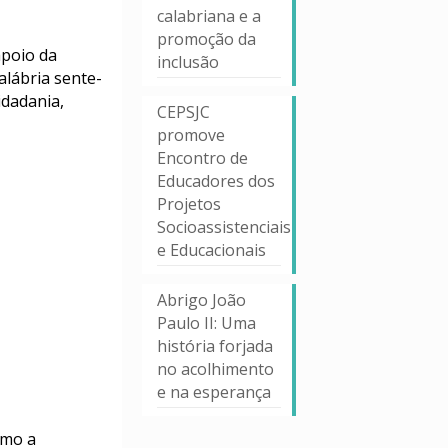
calabriana e a
promoção da
apoio da
inclusão
alábria sente-
idadania,
CEPSJC
promove
Encontro de
Educadores dos
Projetos
Socioassistenciais
e Educacionais
Abrigo João
Paulo II: Uma
história forjada
no acolhimento
e na esperança
omo a