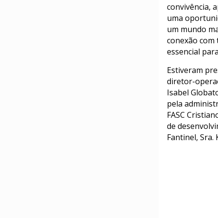
convivência, 
uma oportunid
um mundo mais
conexão com t
essencial par
Estiveram pre
diretor-opera
Isabel Globato
pela administ
FASC Cristian
de desenvolvi
Fantinel, Sra