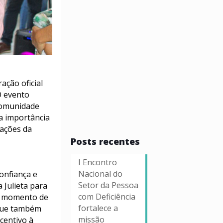
ação oficial
O evento
 comunidade
 a importância
 ações da
Posts recentes
I Encontro
Nacional do
onfiança e
Setor da Pessoa
 Julieta para
com Deficiência
 O momento de
fortalece a
 que também
missão
centivo à