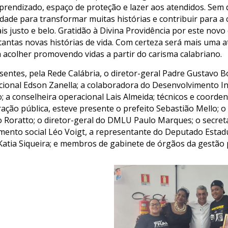
aprendizado, espaço de proteção e lazer aos atendidos. Sem 
ade para transformar muitas histórias e contribuir para a
 justo e belo. Gratidão à Divina Providência por este novo 
antas novas histórias de vida. Com certeza será mais uma a
a acolher promovendo vidas a partir do carisma calabriano.
sentes, pela Rede Calábria, o diretor-geral Padre Gustavo B
cional Edson Zanella; a colaboradora do Desenvolvimento In
; a conselheira operacional Lais Almeida; técnicos e coordena
ração pública, esteve presente o prefeito Sebastião Mello; o
o Roratto; o diretor-geral do DMLU Paulo Marques; o secret
mento social Léo Voigt, a representante do Deputado Estad
. Katia Siqueira; e membros de gabinete de órgãos da gestão 