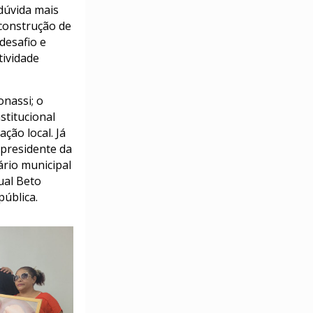
dúvida mais
 construção de
desafio e
tividade
onassi; o
stitucional
ção local. Já
 presidente da
ário municipal
ual Beto
pública.