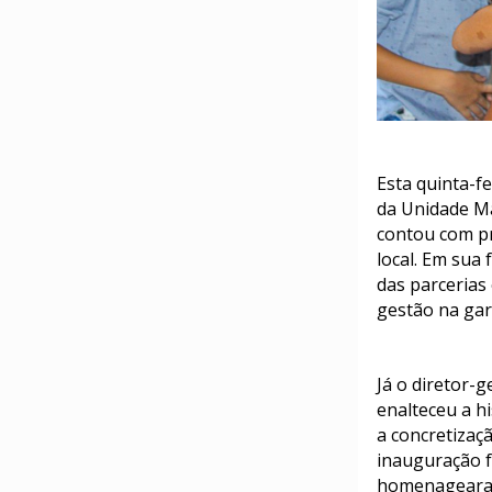
Esta quinta-fe
da Unidade Ma
contou com pr
local. Em sua 
das parcerias
gestão na gara
Já o diretor-
enalteceu a hi
a concretizaç
inauguração f
homenagearam 