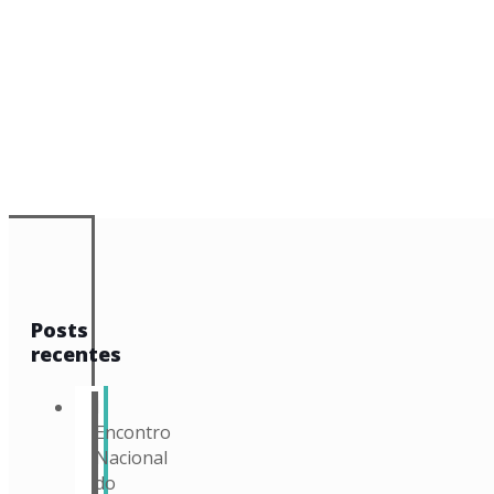
Posts
recentes
I
Encontro
Nacional
do