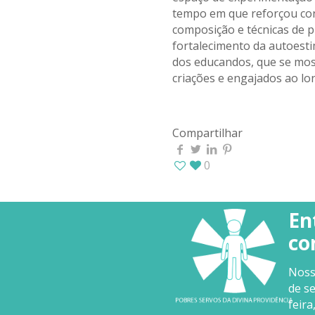
tempo em que reforçou con
composição e técnicas de p
fortalecimento da autoest
dos educandos, que se mo
criações e engajados ao lon
Compartilhar
0
En
co
Nos
de s
feira