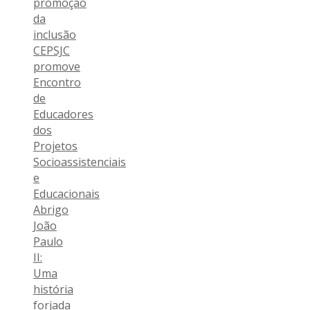
promoção
da
inclusão
CEPSJC
promove
Encontro
de
Educadores
dos
Projetos
Socioassistenciais
e
Educacionais
Abrigo
João
Paulo
II:
Uma
história
forjada