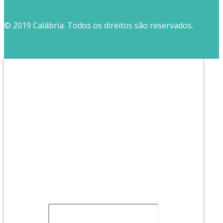
© 2019 Calábria. Todos os direitos são reservados.
Receba a nossa NEWS
Clique no LINK abaixo, assine e fique por
dentro do que acontece na nossa instituição.
:)
É GRATUITO