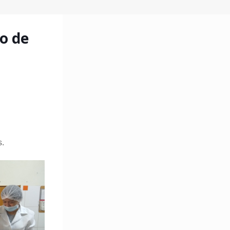
o de
s.