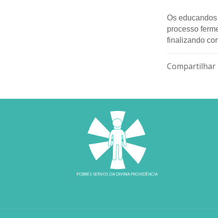
Os educandos 
processo ferme
finalizando co
Compartilhar