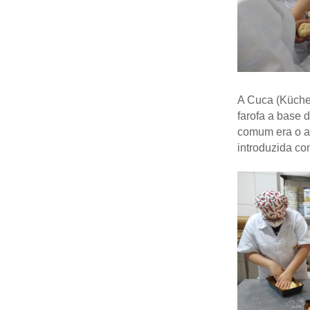
A Cuca (Küche
farofa a base 
comum era o a
introduzida c