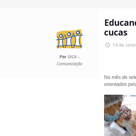
Educand
cucas
14 de set
Por
DICA –
Comunicação
No mês de set
orientados pel