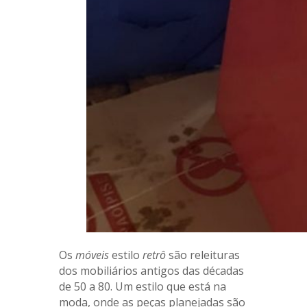
Os
móveis
estilo
retrô
são releituras
dos mobiliários antigos das décadas
de 50 a 80. Um estilo que está na
moda, onde as peças planejadas são