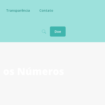
Transparência
Contato
Doe
o os Números