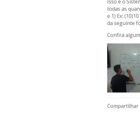
Isso é o Sist
todas as quan
e 1) Ex: (10)
da seguinte f
Confira algum
Compartilhar