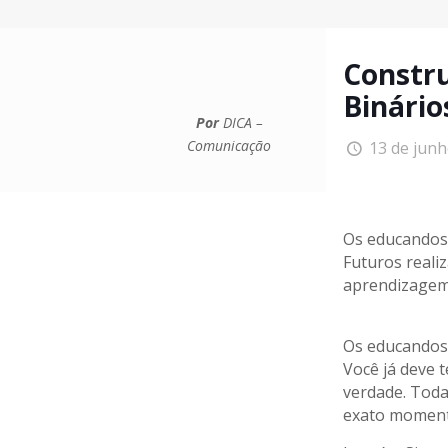
Constr
Binário
Por
DICA –
Comunicação
13 de jun
Os educandos 
Futuros reali
aprendizagem
Os educandos 
Você já deve 
verdade. Toda
exato moment