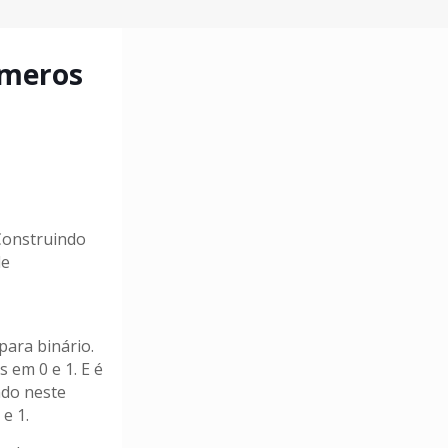
úmeros
Construindo
de
ara binário.
 em 0 e 1. E é
ndo neste
e 1.