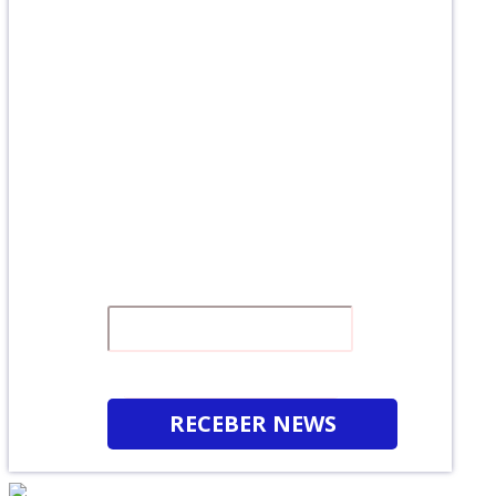
Receba a nossa NEWS
Clique no LINK abaixo, assine e fique por
dentro do que acontece na nossa instituição.
:)
É GRATUITO
RECEBER NEWS