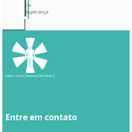
na
esperança
Entre em contato