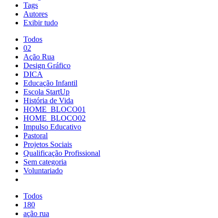
Tags
Autores
Exibir tudo
Todos
02
Ação Rua
Design Gráfico
DICA
Educação Infantil
Escola StartUp
História de Vida
HOME_BLOCO01
HOME_BLOCO02
Impulso Educativo
Pastoral
Projetos Sociais
Qualificação Profissional
Sem categoria
Voluntariado
Todos
180
ação rua