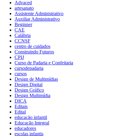
Advaced
artesanato
Assistente Administrativo
Auxiliar Administrativo
Beginner
CAE
Calábria
CCNSF
centro de cuidados
Construindo Futuros
CPIJ
Curso de Padaria e Confeitaria
cursodepadaria
cursos
Design de Multimídias
Design Digital
Design Gráfico
Design Multimídia
DICA
Editais
Edital
educação infantil
Educação Integral
educadores
escolas infantis