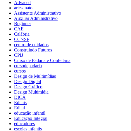
Advaced
artesanato
Assistente Administrativo
Auxiliar Administrativo
Beginner
CAE
Calábria
CCNSF
centro de cuidados
Construindo Futuros
CPIJ
Curso de Padaria e Confeitaria
cursodepadaria
cursos
Design de Multimídias
Design Digital
Design Gráfico
Design Multimídia
DICA
Editais
Edital
educação infantil
Educação Integral
educadores
escolas infantis