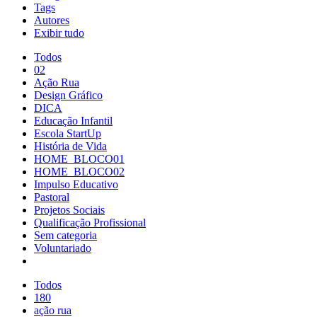
Tags
Autores
Exibir tudo
Todos
02
Ação Rua
Design Gráfico
DICA
Educação Infantil
Escola StartUp
História de Vida
HOME_BLOCO01
HOME_BLOCO02
Impulso Educativo
Pastoral
Projetos Sociais
Qualificação Profissional
Sem categoria
Voluntariado
Todos
180
ação rua