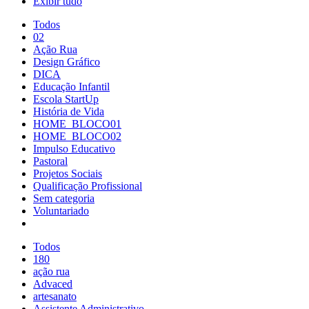
Exibir tudo
Todos
02
Ação Rua
Design Gráfico
DICA
Educação Infantil
Escola StartUp
História de Vida
HOME_BLOCO01
HOME_BLOCO02
Impulso Educativo
Pastoral
Projetos Sociais
Qualificação Profissional
Sem categoria
Voluntariado
Todos
180
ação rua
Advaced
artesanato
Assistente Administrativo