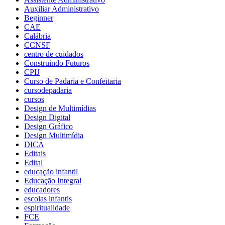
Auxiliar Administrativo
Beginner
CAE
Calábria
CCNSF
centro de cuidados
Construindo Futuros
CPIJ
Curso de Padaria e Confeitaria
cursodepadaria
cursos
Design de Multimídias
Design Digital
Design Gráfico
Design Multimídia
DICA
Editais
Edital
educação infantil
Educação Integral
educadores
escolas infantis
espiritualidade
FCE